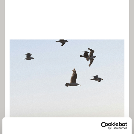
Governança, criteri i
execució amb focus en
negoci
Vam iniciar el projecte amb un diagnòstic de la
governança i de l’ecosistema tecnològic per
entendre processos, rols, eines i punts de fricció.
A partir d’aquesta anàlisi, vam dissenyar un model
de governança que va ordenar la presa de
decisions, la gestió de projectes i el seguiment
mitjançant KPIs i quadres de comandament.
En paral·lel, vam acompanyar Grupo Mayo en la