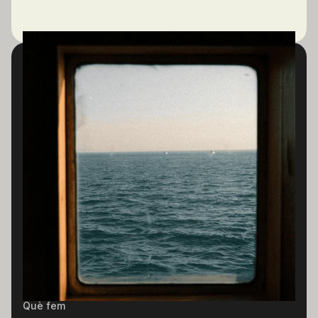
Governem la tecnologia perquè el teu negoci
avanci amb un rumb clar. Criteri. Control.
Direcció.
C/ Roger de Llúria, 118, 3-1, 08037 Barcelona
hola@soolvers.com
Inici
Què fem