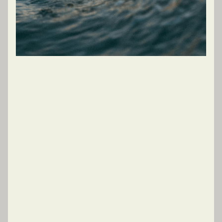
governança tecnològica per impulsar la
transformació de la teva organització.
PARLEM DEL TEU CAS