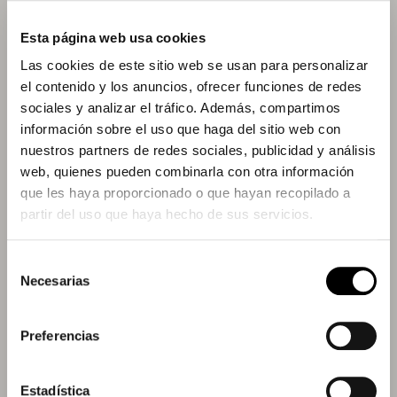
selecció del nou ERP i durant tot el procés
d’implantació, assegurant l’alineació amb els
Esta página web usa cookies
processos definits, l’adopció per part dels equips i
Las cookies de este sitio web se usan para personalizar
una posada en marxa orientada a negoci i
el contenido y los anuncios, ofrecer funciones de redes
resultats.
sociales y analizar el tráfico. Además, compartimos
información sobre el uso que haga del sitio web con
nuestros partners de redes sociales, publicidad y análisis
web, quienes pueden combinarla con otra información
que les haya proporcionado o que hayan recopilado a
partir del uso que haya hecho de sus servicios.
Selección
Necesarias
de
consentimiento
Preferencias
Estadística