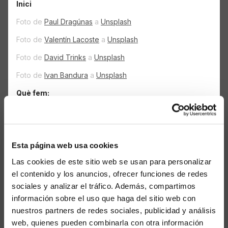
Inici
Foto de
Paul Dragúnas
a
Unsplash
Foto de
Valentín Lacoste
a
Unsplash
Foto de
David Trinks
a
Unsplash
Foto de
Ivan Bandura
a
Unsplash
Què fem:
Foto de
Institut Cartogràfic de Catalunya
, drets
http://creativecommons.org/licenses/by/4.0/
Foto de
Tom Milkovic
a
Unsplash
Esta página web usa cookies
Foto de
Rachel Claire
a
Pexels
Las cookies de este sitio web se usan para personalizar
el contenido y los anuncios, ofrecer funciones de redes
Foto de
Nellie Adamyan
a
Unsplash
sociales y analizar el tráfico. Además, compartimos
Com treballem:
información sobre el uso que haga del sitio web con
Foto de
Ruben Christen
a
Unsplash
nuestros partners de redes sociales, publicidad y análisis
web, quienes pueden combinarla con otra información
Què resolem