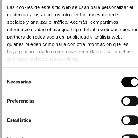
UN EQUIP SÈNIOR, AMB VISIÓ DE NEGOCI I
Las cookies de este sitio web se usan para personalizar el
CAPACITAT D'EXECUCIÓ
contenido y los anuncios, ofrecer funciones de redes
De l'estratègia a
sociales y analizar el tráfico. Además, compartimos
información sobre el uso que haga del sitio web con nuestro
l'execució, sense
partners de redes sociales, publicidad y análisis web,
quienes pueden combinarla con otra información que les
friccions
haya proporcionado o que hayan recopilado a partir del uso
que haya hecho de sus servicios.
A
Soolvers
comptem amb un equip format
Selección
íntegrament per perfils
sènior i mid
, amb una
Necesarias
de
experiència mitjana superior a
10 anys en
consentimiento
projectes de consultoria, tecnologia i
transformació organitzativa
.
Preferencias
La direcció del projecte recau en un
equip format
Estadística
per tres persones amb més de dues dècades
d'experiència cadascuna
, que combinen visió
estratègica, lideratge tecnològic i un profund