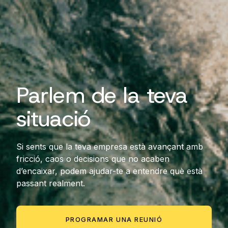
Parlem de la teva
situació
Si sents que la teva empresa està avançant amb
fricció, caos o decisions que no acaben
d’encaixar, podem ajudar-te a entendre què està
passant realment.
PROGRAMAR UNA REUNIÓ