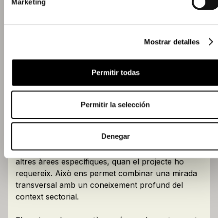
Marketing
coneixement empresarial. Aquesta capa de gestió
assegura criteri, focus i governança en tots els
projectes, especialment en entorns complexos on
Mostrar detalles
les decisions tenen un impacte estructural.
La resta de l'equip està format per
consultors
Permitir todas
sèniors
, que estan acostumats a treballar amb
organitzacions exigents i assumir la responsabilitat
real en la definició i execució de solucions.
Permitir la selección
A més, comptem amb la possibilitat d'incorporar
Denegar
consultors amb experiència vertical en
diferents sectors
, com hostaleria, formació o
altres àrees específiques, quan el projecte ho
requereix. Això ens permet combinar una mirada
transversal amb un coneixement profund del
context sectorial.