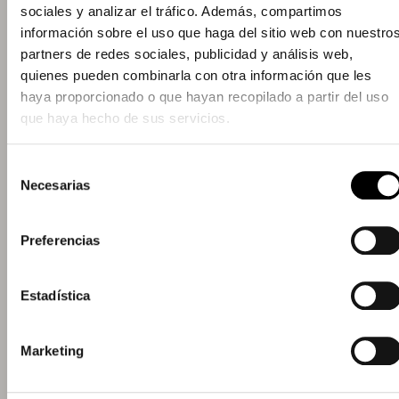
organització. Definim escenaris, prioritzem
sociales y analizar el tráfico. Además, compartimos
per impacte i marquem què fer, què no fer i
información sobre el uso que haga del sitio web con nuestro
en quin ordre. Res teòric. Res impossible.
partners de redes sociales, publicidad y análisis web,
quienes pueden combinarla con otra información que les
Priorització real
haya proporcionado o que hayan recopilado a partir del uso
Full de ruta executable
que haya hecho de sus servicios.
Criteris de decisió
Selección
Escenaris d'impacte
Necesarias
de
consentimiento
IMPLANTACIÓ
Preferencias
Pilotem el canvi. No l'executem.
Acompanyem les teves decisions clau en
Estadística
RFPs, selecció de partners, validació
d'entregables i ajustos de cursos. No som una
fàbrica. Som direcció.
Marketing
Acompanyament directiu