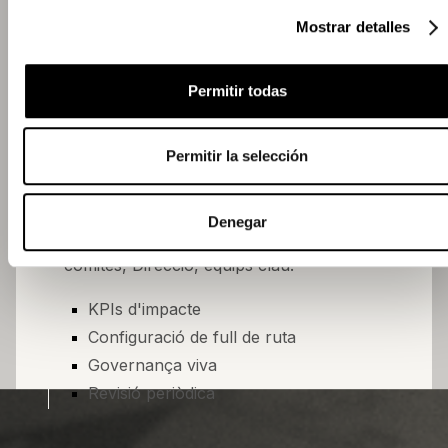
Suport en proveïdors
Mostrar detalles
Revisió dels entregables
Comitè Tecnològic
Permitir todas
OPTIMITZACIÓ
Permitir la selección
La direcció no és un acte. És un hàbit.
Revisem mètriques, decisions i resultats.
Ajustem el full de ruta segons l’impacte real.
Denegar
Participem en els espais on es decideix:
comitès, Direcció, equips clau.
KPIs d'impacte
Configuració de full de ruta
Governança viva
Revisió periòdica