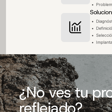
Problema
Solucion
Diagnóst
Definici
Selecció
Implant
¿No ves tu pr
reflejado?