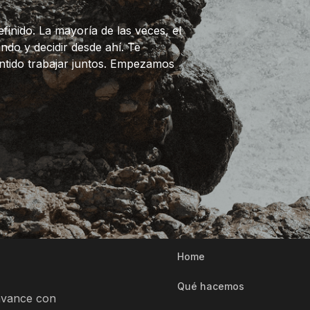
inido. La mayoría de las veces, el
do y decidir desde ahí. Te
sentido trabajar juntos. Empezamos
Home
Qué hacemos
avance con