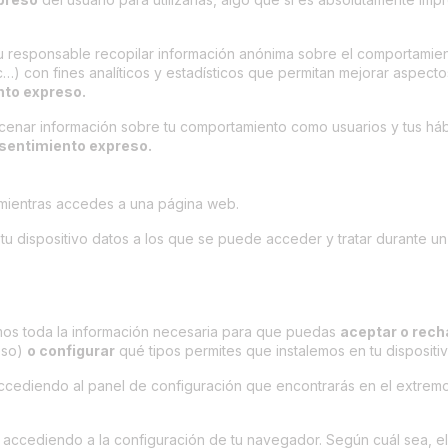
su responsable recopilar información anónima sobre el comportamien
…) con fines analíticos y estadísticos que permitan mejorar aspecto
nto expreso.
acenar información sobre tu comportamiento como usuarios y tus háb
nsentimiento expreso.
 mientras accedes a una página web.
tu dispositivo datos a los que se puede acceder y tratar durante un
mos toda la información necesaria para que puedas
aceptar o rec
eso)
o configurar
qué tipos permites que instalemos en tu dispositiv
ccediendo al panel de configuración que encontrarás en el extremo
 accediendo a la configuración de tu navegador. Según cuál sea, el