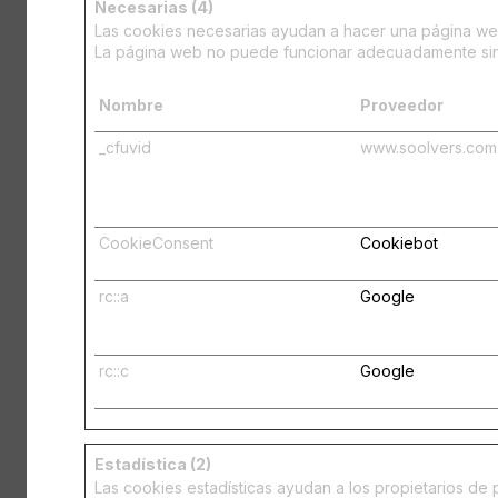
Necesarias (4)
Las cookies necesarias ayudan a hacer una página web
La página web no puede funcionar adecuadamente sin
Nombre
Proveedor
_cfuvid
www.soolvers.com
CookieConsent
Cookiebot
rc::a
Google
rc::c
Google
Estadística (2)
Las cookies estadísticas ayudan a los propietarios d