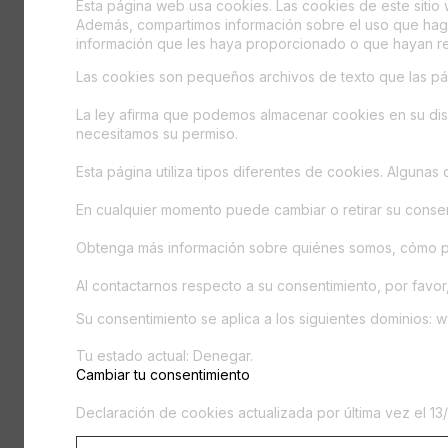
Esta página web usa cookies. Las cookies de este sitio w
Además, compartimos información sobre el uso que haga 
información que les haya proporcionado o que hayan rec
Las cookies son pequeños archivos de texto que las pág
La ley afirma que podemos almacenar cookies en su disp
necesitamos su permiso.
Esta página utiliza tipos diferentes de cookies. Alguna
En cualquier momento puede cambiar o retirar su consen
Obtenga más información sobre quiénes somos, cómo pu
Al contactarnos respecto a su consentimiento, por favor,
Su consentimiento se aplica a los siguientes dominios:
Tu estado actual: Denegar.
Cambiar tu consentimiento
Declaración de cookies actualizada por última vez el 1