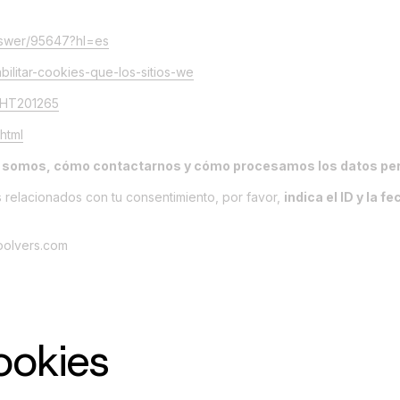
nswer/95647?hl=es
abilitar-cookies-que-los-sitios-we
s/HT201265
html
 somos, cómo contactarnos y cómo procesamos los datos pe
 relacionados con tu consentimiento, por favor,
indica el ID y la 
soolvers.com
ookies