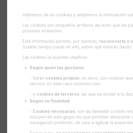
Hablemos de las cookies y ampliemos la información s
Las cookies son pequeños archivos de texto que las 
próximas ocasiones.
Esta información permite, por ejemplo,
reconocerte o 
(cuánto tiempo pasas en ella, sobre qué enlaces haces 
Las cookies se pueden clasificar:
Según quién las gestiona:
- Serán
cookies propias
, es decir, son cookies qu
servicio. En este caso soolvers.com.
- o
cookies de terceros
, las que se envían a tu di
Según su finalidad:
-
Cookies necesarias
: son las llamadas cookies té
incluyen en este grupo las que permiten almacenar a
navegación preferido, de cara a agilizar la experienc
Según
la ley
,
no necesitamos consentimiento ex