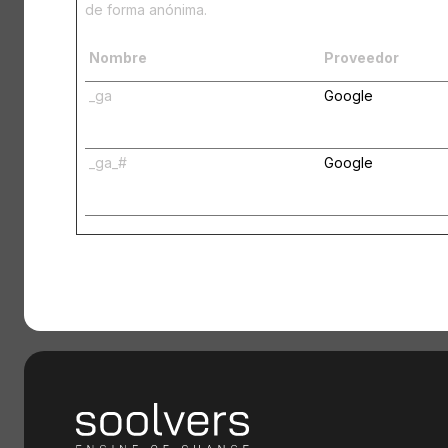
de forma anónima.
Nombre
Proveedor
_ga
Google
_ga_#
Google