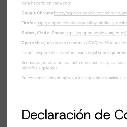
para hacerlo en cada uno:
Google Chrome
https://support.google.com/chrome/a
Firefox
http://support.mozilla.org/es/kb/habilitar-y-desh
Safari , iPad e iPhone
https://support.apple.com/es-e
Opera
http://help.opera.com/Linux/10.60/es-ES/cookies.
Tienes disponible más información legal sobre
quiénes
Si quieres ponerte en contacto con nosotros para temas
párrafos siguientes.
Su consentimiento se aplica a los siguientes dominios: 
Declaración de C