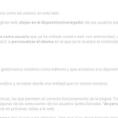
obre cómo las usamos en esta web.
páginas web
alojan en el dispositivo/navegador
de sus usuarios par
no como usuario
que ya ha visitado nuestra web con anterioridad, 
clic) o
personalizar el idioma
en el que se te muestra el contenido
e gestionamos nosotros como editores y que enviamos a tu disposit
spositivo y se tratan desde una entidad que no somos nosotros.
cnicas, las que permiten el correcto funcionamiento de la página. Tra
lgunas de las selecciones de los usuarios (antes llamadas “
de pers
ia en próximas visitas a la web.
preso
del usuario para utilizarlas, algo que sí es absolutamente im