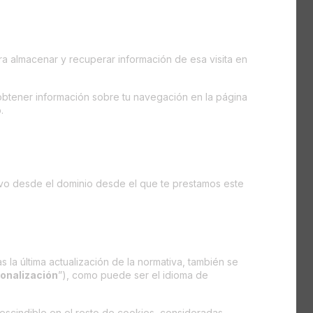
a almacenar y recuperar información de esa visita en
obtener información sobre tu navegación en la página
.
ivo desde el dominio desde el que te prestamos este
s la última actualización de la normativa, también se
onalización
”), como puede ser el idioma de
prescindible en el resto de cookies, consideradas