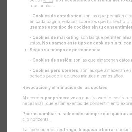
“opcionales”.
-
Cookies de estadística
: son las que permiten a 
en cada página, enlaces sobre los que ha hecho clic
usamos este tipo de cookies sin tu consentimie
-
Cookies de marketing
: son las que permiten alm
estos.
No usamos este tipo de cookies sin tu co
Según su tiempo de permanencia:
-
Cookies de sesión
: son las que almacenan datos
-
Cookies persistentes
: son las que almacenan en 
periodo puede ir de unos minutos a varios años.
Revocación y eliminación de las cookies
Al acceder
por primera vez
a nuestra web te mostrare
necesarias, que están exentas de consentimiento expr
Podrás cambiar tu selección siempre que quieras
a
clip horizontal.
También puedes
restringir, bloquear o borrar
cookies