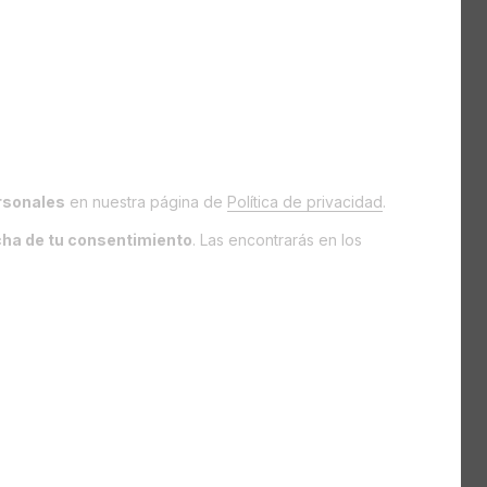
rsonales
en nuestra página de
Política de privacidad
.
fecha de tu consentimiento
. Las encontrarás en los