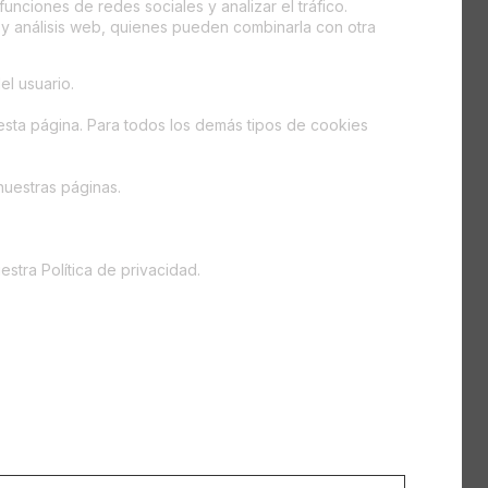
unciones de redes sociales y analizar el tráfico.
 y análisis web, quienes pueden combinarla con otra
el usuario.
esta página. Para todos los demás tipos de cookies
nuestras páginas.
tra Política de privacidad.