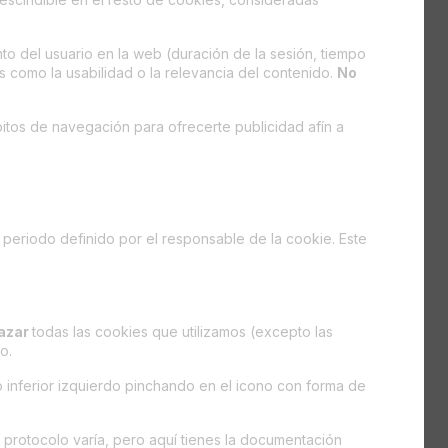
to del usuario en la web (duración de la sesión, tiempo
s como la usabilidad o la relevancia del contenido.
No
itos de navegación para ofrecerte publicidad afín a
 periodo definido por el responsable de la cookie. Este
hazar
todas las cookies que utilizamos (excepto las
o.
 inferior izquierdo pinchando en el icono con forma de
 protocolo varía, pero aquí tienes la documentación