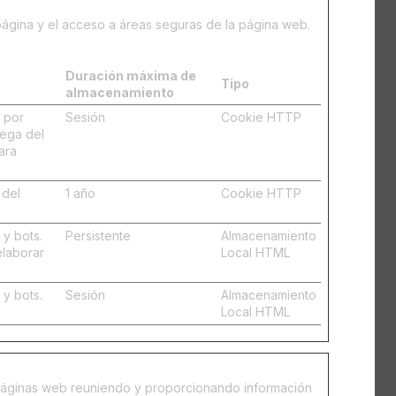
página y el acceso a áreas seguras de la página web.
Duración máxima de
Tipo
almacenamiento
s por
Sesión
Cookie HTTP
rega del
ara
 del
1 año
Cookie HTTP
 y bots.
Persistente
Almacenamiento
elaborar
Local HTML
 y bots.
Sesión
Almacenamiento
Local HTML
s páginas web reuniendo y proporcionando información